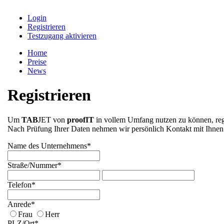
Login
Registrieren
Testzugang aktivieren
Home
Preise
News
Registrieren
Um
TAB
JET von
proofIT
in vollem Umfang nutzen zu können, regi
Nach Prüfung Ihrer Daten nehmen wir persönlich Kontakt mit Ihnen a
Name des Unternehmens*
Straße/
Nummer*
Telefon*
Anrede*
Frau
Herr
PLZ/
Ort*